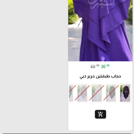
₪
₪
60
30
حجاب طبقتين حرير دبي
add_shopping_cart