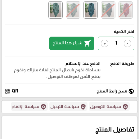
اختر الكمية
shopping_cart
شراء هذا المنتج
+
-
طريقة الدفع
الدفع عند الإستلام
ببساطة نقوم بايصال المنتج لغاية منزلك وتقوم
بدفع الثمن لموظف التوصيل.
qr_code
public
نسخ رابط المنتج
QR
policy
policy
policy
سياسة التوصيل
سياسة التبديل
سياسة الإلغاء
تفاصيل المنتج