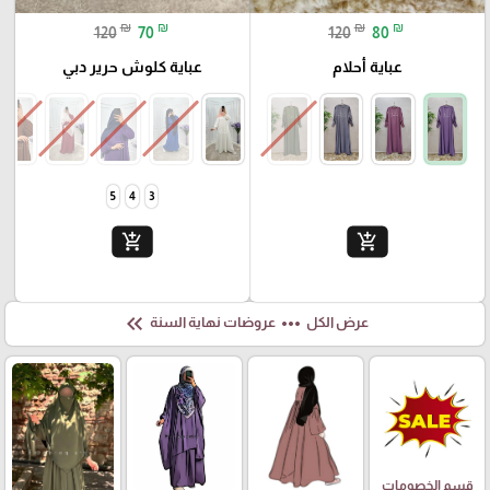
₪
₪
₪
₪
120
70
120
80
عباية أحلام
عباية كلوش حرير دبي
5
4
3
add_shopping_cart
add_shopping_cart
keyboard_double_arrow_left
more_horiz
عرض الكل
عروضات نهاية السنة
قسم الخصومات