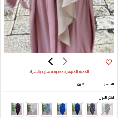
arrow_back_ios
arrow_forward_ios
favorite_border
الكمية المتوفرة محدودة سارع بالشراء
السعر
₪
60
اختر اللون