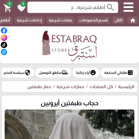
0
0
search
shopping_cart
favorite
home
الكل
قسم الخصومات
عبايات شرعية
إدناءات شرعية
أطقم 
security
commute
emoji_emotions
ballot
طلباتي السابقة
آراء زبائننا
مناطق التوصيل
سياسة المتجر
الرئيسية
كل المنتجات
خمارات شرعية
خمار طبقتين
حجاب طبقتين أيروبين
1 / 14