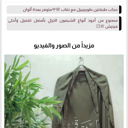
حجاب طبقتين طويييييل مع نقاب 🫣🌹متوفر بعدة ألوان
مصنوع من أجود أنواع الشيفون التركي بأفضل تقفيل وأحلى
فينيش 💯💥
مزيداً من الصور والفيديو