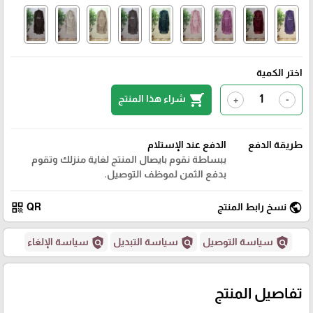
اختر الكمية
shopping_cart
شراء هذا المنتج
+
-
طريقة الدفع
الدفع عند الإستلام
ببساطة نقوم بايصال المنتج لغاية منزلك وتقوم
بدفع الثمن لموظف التوصيل.
qr_code
public
نسخ رابط المنتج
QR
policy
policy
policy
سياسة التوصيل
سياسة التبديل
سياسة الإلغاء
تفاصيل المنتج