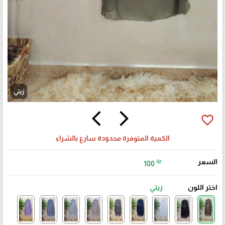
زيتي
arrow_back_ios
arrow_forward_ios
favorite_border
الكمية المتوفرة محدودة سارع بالشراء
السعر
₪
100
اختر اللون
زيتي