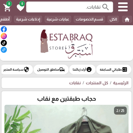
0
0
search
shopping_cart
favorite
home
الكل
قسم الخصومات
عبايات شرعية
إدناءات شرعية
أطقم 
security
commute
emoji_emotions
ballot
طلباتي السابقة
آراء زبائننا
مناطق التوصيل
سياسة المتجر
الرئيسية
كل المنتجات
نقابات
حجاب طبقتين مع نقاب
2 / 25