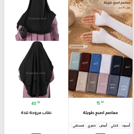
₪
₪
15
40
معاصم اصبع طويلة
نقاب مروحة تندة
أسود
كحلي
أبيض
خمري
فستقي
رمادي فاتح
رمادي غامق
زهري
كافيه
بني