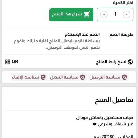
اختر الكمية
shopping_cart
شراء هذا المنتج
+
-
طريقة الدفع
الدفع عند الإستلام
ببساطة نقوم بايصال المنتج لغاية منزلك وتقوم
بدفع الثمن لموظف التوصيل.
qr_code
public
نسخ رابط المنتج
QR
policy
policy
policy
سياسة التوصيل
سياسة التبديل
سياسة الإلغاء
تفاصيل المنتج
حجاب مستطيل بقماش مودال
غير شفاف وشرعي ❤️
المقاس : 180*70 سم