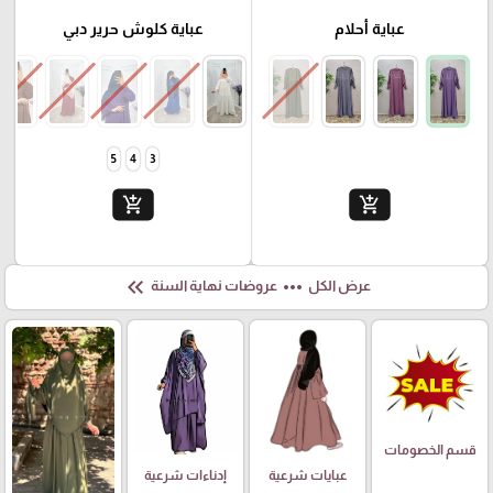
عباية أحلام
عباية كلوش حرير دبي
5
4
3
add_shopping_cart
add_shopping_cart
keyboard_double_arrow_left
more_horiz
عرض الكل
عروضات نهاية السنة
قسم الخصومات
عبايات شرعية
إدناءات شرعية