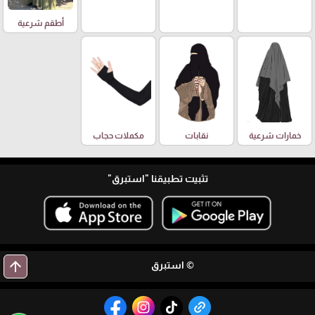
أطقم شرعية
خمارات شرعية
نقابات
مكملات حجاب
تثبيت تطبيقنا
"استبرق"
arrow_upward
© استبرق