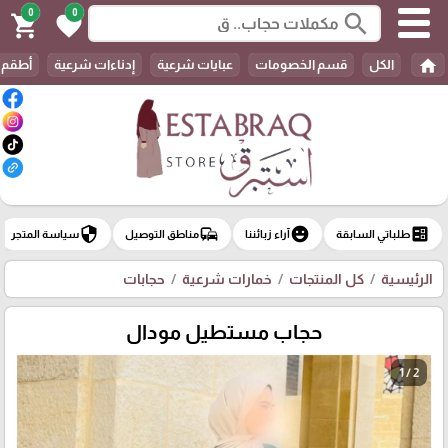
0
0
search
shopping_cart
favorite
home
الكل
قسم الخصومات
عبايات شرعية
إدناءات شرعية
أطقم 
security
commute
emoji_emotions
ballot
طلباتي السابقة
آراء زبائننا
مناطق التوصيل
سياسة المتجر
الرئيسية
كل المنتجات
خمارات شرعية
حجابات
حجاب مستطيل مودال
1 / 2