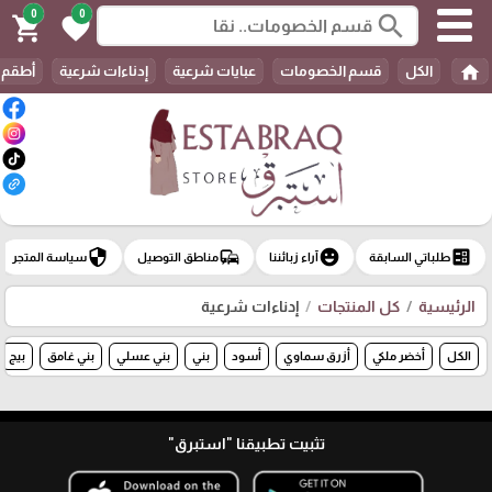
0
0
search
shopping_cart
favorite
home
الكل
قسم الخصومات
عبايات شرعية
إدناءات شرعية
أطقم 
security
commute
emoji_emotions
ballot
طلباتي السابقة
آراء زبائننا
مناطق التوصيل
سياسة المتجر
الرئيسية
كل المنتجات
إدناءات شرعية
الكل
أخضر ملكي
أزرق سماوي
أسود
بني
بني عسلي
بني غامق
بيج
تثبيت تطبيقنا
"استبرق"