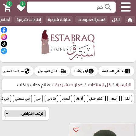
0
0
search
shopping_cart
favorite
home
الكل
قسم الخصومات
عبايات شرعية
إدناءات شرعية
أطقم 
security
commute
emoji_emotions
ballot
طلباتي السابقة
آراء زبائننا
مناطق التوصيل
سياسة المتجر
الرئيسية
كل المنتجات
خمارات شرعية
طقم حجاب ونقاب
الكل
أبيض
أخضر ملكي
أزرق
أسود
بترولي
بني
بني عسلي
بني غا
favorite_border