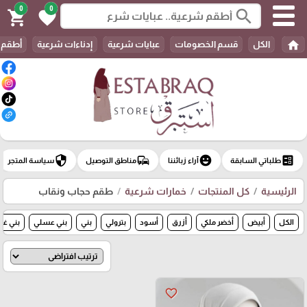
0
0
search
shopping_cart
favorite
home
الكل
قسم الخصومات
عبايات شرعية
إدناءات شرعية
أطقم 
security
commute
emoji_emotions
ballot
طلباتي السابقة
آراء زبائننا
مناطق التوصيل
سياسة المتجر
الرئيسية
كل المنتجات
خمارات شرعية
طقم حجاب ونقاب
الكل
أبيض
أخضر ملكي
أزرق
أسود
بترولي
بني
بني عسلي
بني غا
favorite_border