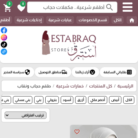
0
0
search
shopping_cart
favorite
home
الكل
قسم الخصومات
عبايات شرعية
إدناءات شرعية
أطقم 
security
commute
emoji_emotions
ballot
طلباتي السابقة
آراء زبائننا
مناطق التوصيل
سياسة المتجر
الرئيسية
كل المنتجات
خمارات شرعية
طقم حجاب ونقاب
الكل
أبيض
أخضر ملكي
أزرق
أسود
بترولي
بني
بني عسلي
بني غا
favorite_border