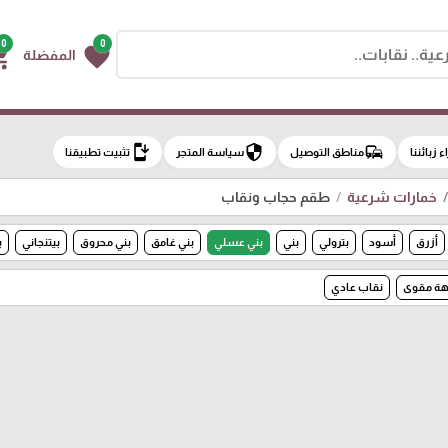
0
0
g_cart
favorite
المفضلة
install_mobile
security
commute
اء زبائننا
مناطق التوصيل
سياسة المتجر
تثبيت تطبيقنا
خمارات شرعية
طقم حجاب ونقاب
أزرق
أسود
بترولي
بني
بني عسلي
بني غامق
بني محروق
بيتنجاني
ب
هة مقوى
نقاب عادي