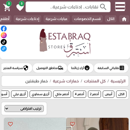
0
0
search
shopping_cart
favorite
home
الكل
قسم الخصومات
عبايات شرعية
إدناءات شرعية
أطقم 
security
commute
emoji_emotions
ballot
طلباتي السابقة
آراء زبائننا
مناطق التوصيل
سياسة المتجر
الرئيسية
كل المنتجات
خمارات شرعية
خمار طبقتين
الكل
أبيض
أخضر 2
أخضر 4
أخضر ملكي
أزرق سماوي
أزرق نيلي
أسود
favorite_border
favorite_border