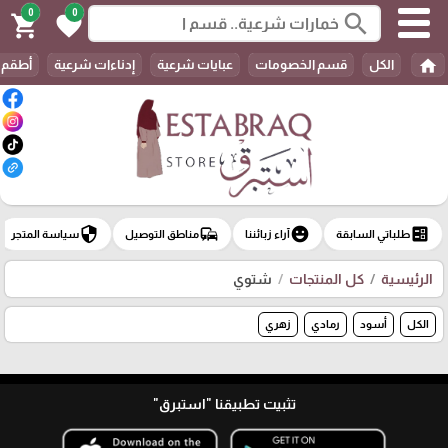
0
0
search
shopping_cart
favorite
home
الكل
قسم الخصومات
عبايات شرعية
إدناءات شرعية
أطقم 
security
commute
emoji_emotions
ballot
طلباتي السابقة
آراء زبائننا
مناطق التوصيل
سياسة المتجر
الرئيسية
كل المنتجات
شتوي
الكل
أسود
رمادي
زهري
تثبيت تطبيقنا
"استبرق"