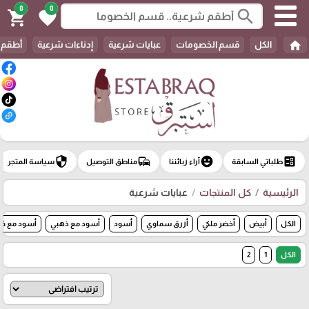
0
0
search
shopping_cart
favorite
home
الكل
قسم الخصومات
عبايات شرعية
إدناءات شرعية
أطقم 
security
commute
emoji_emotions
ballot
طلباتي السابقة
آراء زبائننا
مناطق التوصيل
سياسة المتجر
الرئيسية
كل المنتجات
عبايات شرعية
الكل
أبيض
أخضر ملكي
أزرق سماوي
أسود
أسود مع ذهبي
أسود مع ف
الكل
1
2