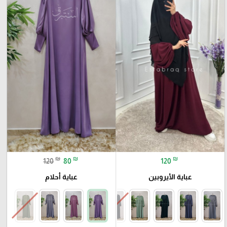
₪
₪
₪
120
80
120
عباية الأيروبين
عباية أحلام